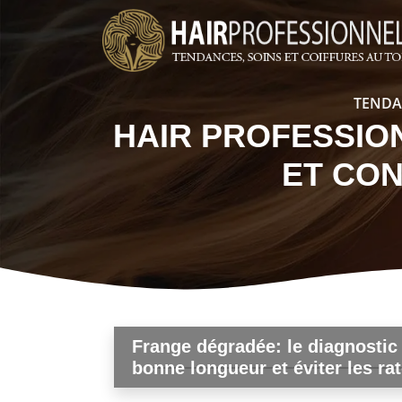
TENDA
HAIR PROFESSIO
Tendances Coiffure
ET CO
 bons
Comment bien choisir ses produit
professionnels selon son type d
Frange dégradée: le diagnostic 
bonne longueur et éviter les ra