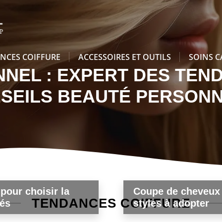
NCES COIFFURE
ACCESSOIRES ET OUTILS
SOINS C
NNEL : EXPERT DES TEN
Accessoires et Outils
NSEILS BEAUTÉ PERSONN
s capillaires
Sèche-cheveux profes
e cheveux ?
budget l'investisseme
pour choisir la
Coupe de cheveux 
TENDANCES COIFFURE
tés
styles à adopter