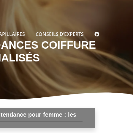
APILLAIRES
CONSEILS D’EXPERTS
DANCES COIFFURE
Accessoires et
ALISÉS
sionnel : à partir de quel
Les 6 me
nt devient-il rentable ?
conseils 
tendance pour femme : les