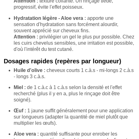
Attention :
texture collante. Un rinçage tiède,
progressif, évite l'effet poisseux.
Hydratation légère - Aloe vera :
apporte une
sensation d'hydratation sans forcément alourdir,
souvent apprécié sur cheveux fins.
Attention :
privilégier un gel le plus pur possible. Chez
les cuirs chevelus sensibles, une irritation est possible,
d'où l'intérêt du test cutané.
Dosages rapides (repères par longueur)
Huile d'olive :
cheveux courts 1 c.à.s - mi-longs 2 c.à.s
- longs 3 c.à.s.
Miel :
de 1 c.à.c à 1 c.à.s selon la densité et l'effet
recherché (plus il y en a, plus le rinçage doit être
soigné).
Œuf :
1 jaune suffit généralement pour une application
sur longueurs (adapter la quantité de miel plutôt que
multiplier les œufs).
Aloe vera :
quantité suffisante pour enrober les