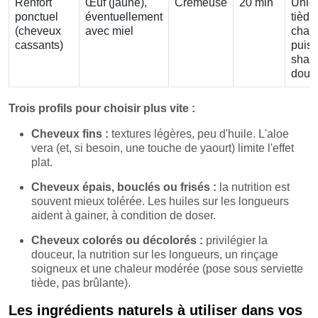
Renfort
Œuf (jaune),
Crémeuse
20 min
Uniq
ponctuel
éventuellement
tiède
(cheveux
avec miel
chau
cassants)
puis
sham
doux
Trois profils pour choisir plus vite :
Cheveux fins :
textures légères, peu d'huile. L'aloe
vera (et, si besoin, une touche de yaourt) limite l'effet
plat.
Cheveux épais, bouclés ou frisés :
la nutrition est
souvent mieux tolérée. Les huiles sur les longueurs
aident à gainer, à condition de doser.
Cheveux colorés ou décolorés :
privilégier la
douceur, la nutrition sur les longueurs, un rinçage
soigneux et une chaleur modérée (pose sous serviette
tiède, pas brûlante).
Les ingrédients naturels à utiliser dans vos