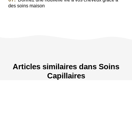
des soins maison
Articles similaires dans Soins
Sérum après lissage : lequ
elu : reconnaître les
comment l'appliquer sans 
Capillaires
der quoi faire
dégorger
©
hair professionnel
Tous droits réservés