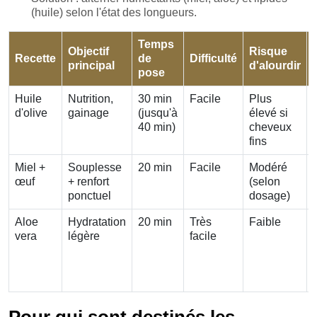
(huile) selon l'état des longueurs.
Temps
Objectif
Risque
Recette
de
Difficulté
principal
d'alourdir
pose
Huile
Nutrition,
30 min
Facile
Plus
d'olive
gainage
(jusqu'à
élevé si
40 min)
cheveux
fins
Miel +
Souplesse
20 min
Facile
Modéré
œuf
+ renfort
(selon
ponctuel
dosage)
Aloe
Hydratation
20 min
Très
Faible
vera
légère
facile