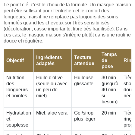
Le point clé, c'est le choix de la formule. Un masque maison
peut être suffisant pour l'entretien et le confort des
longueurs, mais il ne remplace pas toujours des soins
formulés quand les cheveux sont très sensibilisés
(décoloration, casse importante, fibre très fragilisée). Dans
ces cas, le masque maison s'intègre plutôt dans une routine
douce et régulière.
Temps
Ingrédients
Texture
Objectif
de
Rinç
adaptés
attendue
pose
Nutrition
Huile d'olive
Huileuse,
30 min
Tiède
des
(seule ou avec
glissante
(jusqu'à
sham
longueurs
un peu de
40 min
doux 
et pointes
miel)
si
néce
besoin)
Hydratation
Miel, aloe vera
Gel/sirop,
20 min
Tiède
et
plus léger
rinça
souplesse
progr