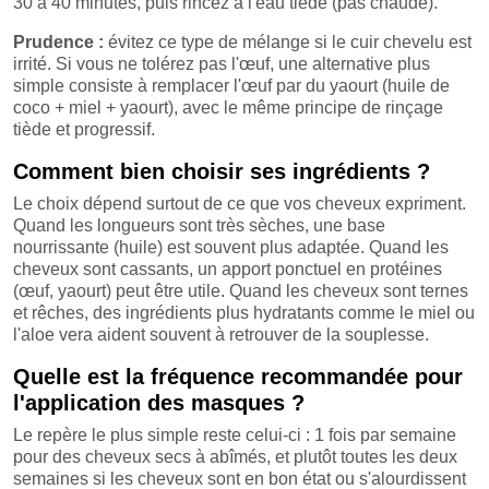
30 à 40 minutes, puis rincez à l'eau tiède (pas chaude).
Prudence :
évitez ce type de mélange si le cuir chevelu est
irrité. Si vous ne tolérez pas l'œuf, une alternative plus
simple consiste à remplacer l'œuf par du yaourt (huile de
coco + miel + yaourt), avec le même principe de rinçage
tiède et progressif.
Comment bien choisir ses ingrédients ?
Le choix dépend surtout de ce que vos cheveux expriment.
Quand les longueurs sont très sèches, une base
nourrissante (huile) est souvent plus adaptée. Quand les
cheveux sont cassants, un apport ponctuel en protéines
(œuf, yaourt) peut être utile. Quand les cheveux sont ternes
et rêches, des ingrédients plus hydratants comme le miel ou
l'aloe vera aident souvent à retrouver de la souplesse.
Quelle est la fréquence recommandée pour
l'application des masques ?
Le repère le plus simple reste celui-ci : 1 fois par semaine
pour des cheveux secs à abîmés, et plutôt toutes les deux
semaines si les cheveux sont en bon état ou s'alourdissent