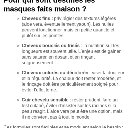
Pour qui sont destinés les
masques faits maison ?
Cheveux fins :
privilégier des textures légères
(aloe vera, éventuellement yaourt). Les huiles
peuvent fonctionner, mais en petite quantité et
plutôt sur les pointes.
Cheveux bouclés ou frisés :
la nutrition sur les
longueurs est souvent utile. L'enjeu est de gainer
sans saturer, en dosant et en rinçant
soigneusement.
Cheveux colorés ou décolorés :
viser la douceur
et la régularité. La chaleur doit rester modérée, et
le rinçage doit être particulièrement soigné pour
éviter l'effet terne.
Cuir chevelu sensible :
rester prudent, faire un
test cutané, éviter d'insister sur les racines si la
peau réagit. L'aloe vera peut être une option, mais
il ne convient pas à tout le monde.
Ces formules sont flexibles et se modulent selon le besoin :