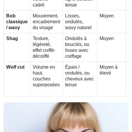
cadré
tenue
t
Bob
Mouvement,
Lisses,
Moyen
S
classique
encadrement
ondulés,
l
/ wavy
du visage
wavy naturel
r
Shag
Texture,
Ondulés à
Moyen
6
légèreté,
bouclés, ou
s
effet coiffé-
lisses avec
s
décoiffé
coiffage
r
Wolf cut
Volume en
Épais /
Moyen à
8
haut,
ondulés, ou
élevé
s
couches
cheveux avec
s
superposées
tenue
v
p