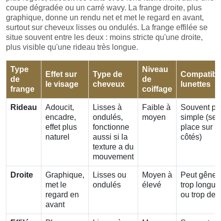
coupe dégradée ou un carré wavy. La frange droite, plus
graphique, donne un rendu net et met le regard en avant,
surtout sur cheveux lisses ou ondulés. La frange effilée se
situe souvent entre les deux : moins stricte qu'une droite,
plus visible qu'une rideau très longue.
Type
Niveau
Effet sur
Type de
Compatibil
de
de
le visage
cheveux
lunettes
frange
coiffage
Rideau
Adoucit,
Lisses à
Faible à
Souvent pl
encadre,
ondulés,
moyen
simple (se
effet plus
fonctionne
place sur l
naturel
aussi si la
côtés)
texture a du
mouvement
Droite
Graphique,
Lisses ou
Moyen à
Peut gêner 
met le
ondulés
élevé
trop longue
regard en
ou trop de
avant