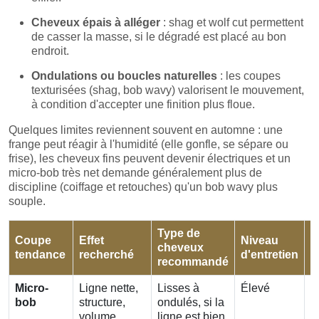
Cheveux épais à alléger
: shag et wolf cut permettent
de casser la masse, si le dégradé est placé au bon
endroit.
Ondulations ou boucles naturelles
: les coupes
texturisées (shag, bob wavy) valorisent le mouvement,
à condition d'accepter une finition plus floue.
Quelques limites reviennent souvent en automne : une
frange peut réagir à l'humidité (elle gonfle, se sépare ou
frise), les cheveux fins peuvent devenir électriques et un
micro-bob très net demande généralement plus de
discipline (coiffage et retouches) qu'un bob wavy plus
souple.
Type de
F
Coupe
Effet
Niveau
cheveux
d
tendance
recherché
d'entretien
recommandé
r
Micro-
Ligne nette,
Lisses à
Élevé
4
bob
structure,
ondulés, si la
s
volume
ligne est bien
s