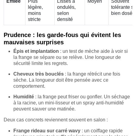
Effilée
Plus
Lisses à
Moyen
Souvent
légère,
ondulés,
tolérante si
moins
selon
bien dosée
stricte
densité
Prudence : les garde-fous qui évitent les
mauvaises surprises
Épis et implantation
: un test de mèche aide à voir si
la frange se sépare ou se relève. Une longueur de
sécurité limite les regrets.
Cheveux très bouclés
: la frange rétrécit une fois
sèche. La longueur doit être pensée avec ce
comportement.
Humidité
: la frange peut friser ou gonfler. Un séchage
à la racine, un mini-lisseur et un spray anti-humidité
peuvent sauver une matinée.
Deux cas concrets reviennent souvent en salon :
Frange rideau sur carré wavy
: un coiffage rapide