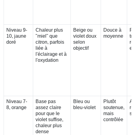
Niveau 9-
Chaleur plus
Beige ou
Douce à
Re
10, jaune
"miel" que
violet doux
moyenne
tr
doré
citron, parfois
selon
re
liée à
objectif
ex
l'éclairage et à
l'oxydation
Niveau 7-
Base pas
Bleu ou
Plutôt
As
8, orange
assez claire
bleu-violet
soutenue,
re
pour que le
mais
su
violet suffise,
contrôlée
chaleur plus
dense