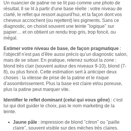
Un nuancier de patine ne se lit pas comme une photo de
résultat. Il se lit à partir d'une base réelle : votre niveau de
clarté, le reflet qui ressort aujourd'hui, et la façon dont vos
cheveux accrochent (ou rejettent) les pigments. Sans ce
diagnostic, on choisit souvent une teinte "logique" sur
papier… et on obtient un rendu trop gris, trop foncé, ou
inégal.
Estimer votre niveau de base, de façon pragmatique
:
l'objectif n'est pas d'être aussi précis qu'un diagnostic salon,
mais de se situer. En pratique, retenez surtout la zone :
blond très clair (souvent autour des niveaux 9-10), blond (7-
8), ou plus foncé. Cette estimation sert à anticiper deux
choses : la vitesse de prise de la patine et le risque
d'assombrissement. Plus la base est claire et/ou poreuse,
plus la patine peut marquer vite.
Identifier le reflet dominant (celui qui vous gêne)
: c'est
lui qui doit guider le choix, pas le nom marketing de la
teinte.
Jaune pâle
: impression de blond "citron" ou "paille
claire", souvent visible sur des mèches très claires.