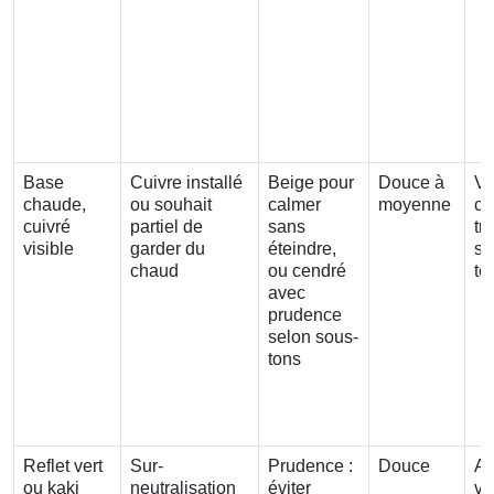
Base
Cuivre installé
Beige pour
Douce à
Ve
chaude,
ou souhait
calmer
moyenne
ce
cuivré
partiel de
sans
tr
visible
garder du
éteindre,
su
chaud
ou cendré
te
avec
prudence
selon sous-
tons
Reflet vert
Sur-
Prudence :
Douce
Ag
ou kaki
neutralisation
éviter
ve