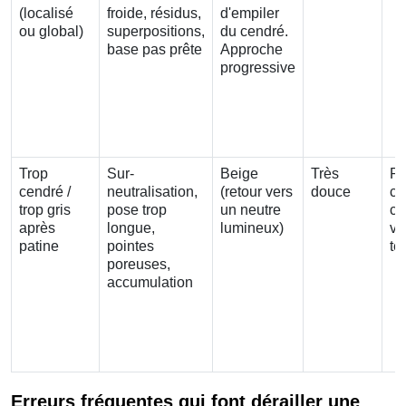
(localisé
froide, résidus,
d'empiler
ou global)
superpositions,
du cendré.
base pas prête
Approche
progressive
Trop
Sur-
Beige
Très
Re
cendré /
neutralisation,
(retour vers
douce
ch
trop gris
pose trop
un neutre
co
après
longue,
lumineux)
vi
patine
pointes
te
poreuses,
accumulation
Erreurs fréquentes qui font dérailler une