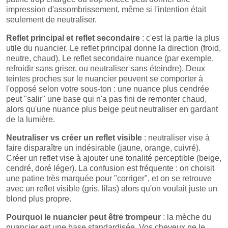
impression d'assombrissement, même si l'intention était
seulement de neutraliser.
Reflet principal et reflet secondaire
: c'est la partie la plus
utile du nuancier. Le reflet principal donne la direction (froid,
neutre, chaud). Le reflet secondaire nuance (par exemple,
refroidir sans griser, ou neutraliser sans éteindre). Deux
teintes proches sur le nuancier peuvent se comporter à
l'opposé selon votre sous-ton : une nuance plus cendrée
peut "salir" une base qui n'a pas fini de remonter chaud,
alors qu'une nuance plus beige peut neutraliser en gardant
de la lumière.
Neutraliser vs créer un reflet visible
: neutraliser vise à
faire disparaître un indésirable (jaune, orange, cuivré).
Créer un reflet vise à ajouter une tonalité perceptible (beige,
cendré, doré léger). La confusion est fréquente : on choisit
une patine très marquée pour "corriger", et on se retrouve
avec un reflet visible (gris, lilas) alors qu'on voulait juste un
blond plus propre.
Pourquoi le nuancier peut être trompeur
: la mèche du
nuancier est une base standardisée. Vos cheveux ne le