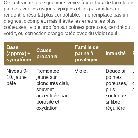
Ce tableau relie ce que vous voyez à un choix de famille de
patine, avec les risques typiques et les paramètres qui
rendent le résultat plus contrôlable. Il ne remplace pas un
diagnostic complet, mais il évite les erreurs les plus
coûteuses : violet trop fort sur pointes poreuses, cendré qui
verdit, ou correction orange ratée avec du violet seul.
Base
Famille de
Cause
(approx) +
patine à
Intensité
Ri
probable
symptôme
privilégier
Niveau 9-
Remontée
Violet
Douce si
Li
10, jaune
jaune sur
pointes
tr
pâle
blond très clair,
poreuses,
op
souvent
plus
ac
accentuée par
soutenue
porosité et
si fibre
oxydation
régulière