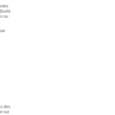
antes
(build-
es ou
sse
ez des
me sur