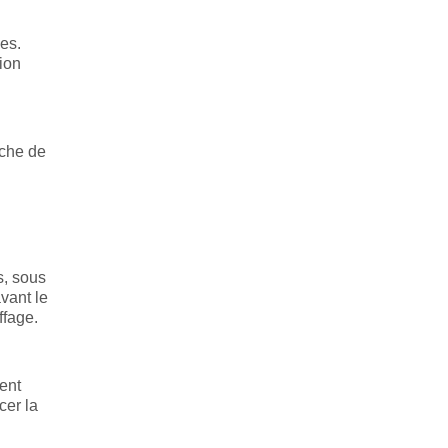
les.
tion
uche de
s, sous
vant le
ffage.
ent
cer la