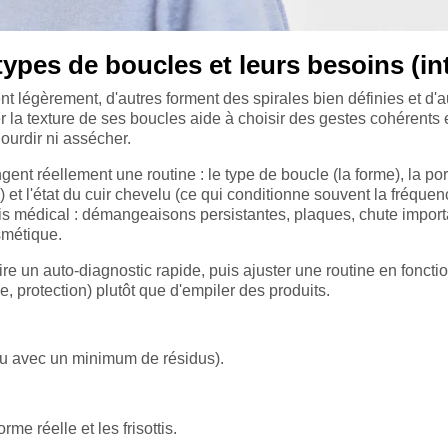
ypes de boucles et leurs besoins (in
nt légèrement, d'autres forment des spirales bien définies et d'a
er la texture de ses boucles aide à choisir des gestes cohérents 
lourdir ni assécher.
gent réellement une routine : le type de boucle (la forme), la por
u) et l'état du cuir chevelu (ce qui conditionne souvent la fréque
is médical : démangeaisons persistantes, plaques, chute impor
smétique.
faire un auto-diagnostic rapide, puis ajuster une routine en foncti
ume, protection) plutôt que d'empiler des produits.
ou avec un minimum de résidus).
rme réelle et les frisottis.