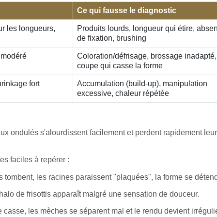
Ce qui fausse le diagnostic
ur les longueurs,
Produits lourds, longueur qui étire, abse
de fixation, brushing
e modéré
Coloration/défrisage, brossage inadapté,
coupe qui casse la forme
rinkage fort
Accumulation (build-up), manipulation
excessive, chaleur répétée
ux ondulés s'alourdissent facilement et perdent rapidement leur
s faciles à repérer :
s tombent, les racines paraissent "plaquées", la forme se détend
halo de frisottis apparaît malgré une sensation de douceur.
e casse, les mèches se séparent mal et le rendu devient irrégulie