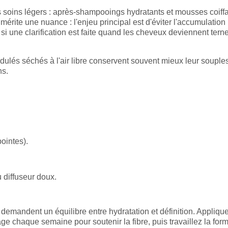
des soins légers : après-shampooings hydratants et mousses coiff
érite une nuance : l'enjeu principal est d'éviter l'accumulation 
si une clarification est faite quand les cheveux deviennent tern
ulés séchés à l'air libre conservent souvent mieux leur souple
ns.
pointes).
u diffuseur doux.
demandent un équilibre entre hydratation et définition. Appliqu
e chaque semaine pour soutenir la fibre, puis travaillez la for