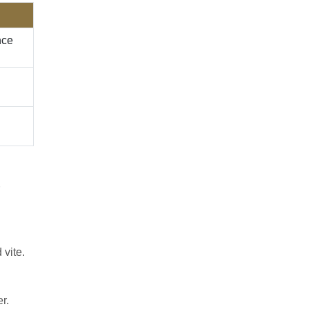
nce
 vite.
r.