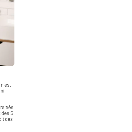
 n'est
 ni
re très
t des S
oit des