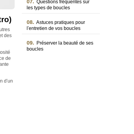
07.
Questions fréquentes sur
les types de boucles
tro)
08.
Astuces pratiques pour
l'entretien de vos boucles
utres
et des
09.
Préserver la beauté de ses
boucles
osité
nce de
tante
on d'un