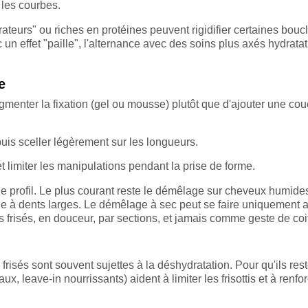
les courbes.
rateurs" ou riches en protéines peuvent rigidifier certaines bouc
un effet "paille", l'alternance avec des soins plus axés hydrata
e
gmenter la fixation (gel ou mousse) plutôt que d'ajouter une co
 puis sceller légèrement sur les longueurs.
t limiter les manipulations pendant la prise de forme.
le profil. Le plus courant reste le démêlage sur cheveux humide
e à dents larges. Le démêlage à sec peut se faire uniquement a
s frisés, en douceur, par sections, et jamais comme geste de coi
sés sont souvent sujettes à la déshydratation. Pour qu'ils rest
x, leave-in nourrissants) aident à limiter les frisottis et à renfor