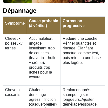
Dépannage
Cause probable
Correction
Symptôme
(à vérifier)
progressive
Cheveux
Accumulation,
Réduire une couche.
poisseux /
rinçage
Vérifier quantités et
ternes
insuffisant, trop
rinçage. Clarifiant
de couches
ponctuel comme test,
(leave-in + huile
puis retour à une base
+ crème),
plus légère.
produits trop
riches pour la
texture
Cheveux
Chaleur,
Renforcer après-
cassants
démêlage
shampoing sur
agressif, friction
longueurs. Ajuster
(casque/oreiller),
démêlage/essorage.