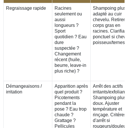
Regraissage rapide
Racines
Shampoing plus
seulement ou
adapté au cuir
aussi
chevelu. Retirer 
longueurs ?
corps gras en
Sport
racines. Clarifian
quotidien ? Eau
ponctuel si chev
dure
poisseux/ternes.
suspectée ?
Changement
récent (huile,
beurre, leave-in
plus riche) ?
Démangeaisons /
Apparition après
Arrêt des actifs
irritation
quel produit ?
irritants/exfoliants
Picotements
Shampoing plus
pendant la
doux. Ajuster
pose ? Eau trop
température et
chaude ?
rinçage. Critères
Grattage ?
d'arrêt si
Pellicules
rougeurs/douleur