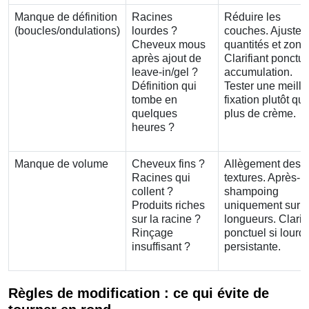
Manque de définition
Racines
Réduire les
(boucles/ondulations)
lourdes ?
couches. Ajuster
Cheveux mous
quantités et zone
après ajout de
Clarifiant ponctue
leave-in/gel ?
accumulation.
Définition qui
Tester une meille
tombe en
fixation plutôt qu
quelques
plus de crème.
heures ?
Manque de volume
Cheveux fins ?
Allègement des
Racines qui
textures. Après-
collent ?
shampoing
Produits riches
uniquement sur
sur la racine ?
longueurs. Clarifi
Rinçage
ponctuel si lourd
insuffisant ?
persistante.
Règles de modification : ce qui évite de