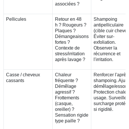
associées ?
Pellicules
Retour en 48
Shampoing
h ? Rougeurs ?
antipelliculaire
Plaques ?
(cible cuir chevel
Démangeaisons
Éviter sur-
fortes ?
exfoliation.
Contexte de
Observer la
stress/irritation
récurrence et
après lavage ?
l'irritation.
Casse / cheveux
Chaleur
Renforcer l'après
cassants
fréquente ?
shampoing. Ajust
Démêlage
démêlage/essora
agressif ?
Protection chaleu
Frottements
usage. Surveiller
(casque,
surcharge protéi
oreiller) ?
si rigidité.
Sensation rigide
type paille ?